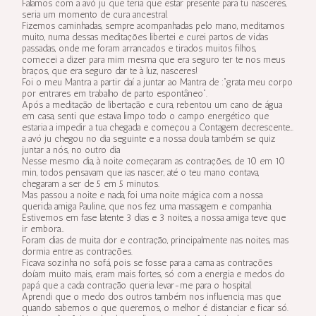
Falamos com a avó ju que teria que estar presente para tu nasceres,
seria um momento de cura ancestral.
Fizemos caminhadas, sempre acompanhadas pelo mano, meditamos
muito, numa dessas meditações libertei e curei partos de vidas
passadas, onde me foram arrancados e tirados muitos filhos,
comecei a dizer para mim mesma que era seguro ter te nos meus
braços, que era seguro dar te à luz, nasceres!
Foi o meu Mantra a partir daí a juntar ao Mantra de :”grata meu corpo
por entrares em trabalho de parto espontâneo”.
Após a meditação de libertação e cura, rebentou um cano de água
em casa, senti que estava limpo todo o campo energético que
estaria a impedir a tua chegada e começou a Contagem decrescente…
a avó ju chegou no dia seguinte e a nossa doula também se quiz
juntar a nós, no outro dia
Nesse mesmo dia, à noite começaram as contrações, de 10 em 10
min, todos pensavam que ias nascer, até o teu mano contava,
chegaram a ser de 5 em 5 minutos.
Mas passou a noite e nada, foi uma noite mágica com a nossa
querida amiga Pauline, que nos fez uma massagem e companhia.
Estivemos em fase latente 3 dias e 3 noites, a nossa amiga teve que
ir embora…
Foram dias de muita dor e contração, principalmente nas noites, mas
dormia entre as contrações.
Ficava sozinha no sofá, pois se fosse para a cama as contrações
doíam muito mais, eram mais fortes, só com a energia e medos do
papá que a cada contração queria levar-me para o hospital.
Aprendi que o medo dos outros também nos influencia, mas que
quando sabemos o que queremos, o melhor é distanciar e ficar só.