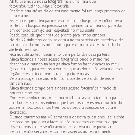
Ah tb tivemos a nossa
fotografa
, mais uma irmã, que
fotografou
tudinho
……MagicFotografia.
Desde o natal até ao dia do teu nascimento foi um longo processo de
cura e amor
Receio de que o teu pai me levasse para o hospital e eu não queria
ter te num hospital, eu precisava de movimentar o meu corpo, estar
em conexão contigo, ser respeitada no meu sentir.
Desde esse dia que tinha tudo pronto para irmos embora.
No dia 29 tínhamos consulta com a nossa parteira em paredes, e de
carro cheio, lá fomos nós com o pai e o mano, ia o carro atulhado,
até lenha levamos.
Ficamos até ao teu nascimento, bem perto da nossa parteira.
Ainda fizemos a nossa sessão fotográfica onde o mano me
desenhou o mundo na barriga, ainda fomos fazer exames ao meu
fígado e rins, para termos a certeza que as dores não viriam desses
órgãos e estar tudo bem para um parto em casa.
Veio a passagem de ano e tu não nasceste, veio o dia de reis e
também não…
Ainda tivemos tempo para a nossa sessão fotográfica n meio da
natureza e no mar.
Comecei a cobrar-me, o teu mano faltar aulas tanto tempo, o pai ao
trabalho…. Mas depois entendi que tivemos que esperar por ti todo
aquele tempo, todos nós tivemos os seus processos de cura e
libertação….
Quando entramos nas 40 semanas, a obstetra questionou se já tinha
pensado no que queria fazer se não nascesses entretanto e que
deveria pensar que se não acontecesse, teriam que provocar…
Senti que não seria necessário e nascerias no teu momento…