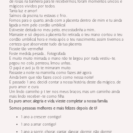
de rosas na banheira para te recebermos, foram momentos únicos e
mágicos vividos por todos.
Tanta luz e amor!
Saímos da piscina, tu estavas c frio…
Fomos para o quarto, ainda com a placenta dentro de mim e tu ainda
ligada a mim pelo cordão umbilical.
Estiveste deitada no meu peito, encostadinha a mim…
Mamaste e só depois a placenta foi retirada, o teu mano cortou o teu
cordão umbilical, hora e meia após o teu nascimento, assim tivemos a
certeza que absorveste tudo da tua placenta.
Ficaste tão vermelha!
Foste medida, pesada…..
Fotografada
.
E muito muito mimada, o mano não te largou por nada, vestiu-te,
pegou no colo, penteou, limou unhas…
O papá e avó ju tb te mimaram muito.
Passaste a noite na maminha, como fazes até agora.
Ainda bem que não fazes cocó como nessa noite!
E passado 1 ano, decidi contar a nossa história, deste dia mágico, de
puro amor e cura.
Um lindo caminho p t ter nos meus braços, mas um caminho ainda
mais lindo receber-te como filha.
És puro amor, alegria e vida, vieste completar a nossa família.
Somos pessoas melhores e mais felizes depois de ti!
1 ano a crescer contigo!
1 ano a amar contigo!
1 ano a sorrir, chorar, cantar, dançar, dormir, não dormir