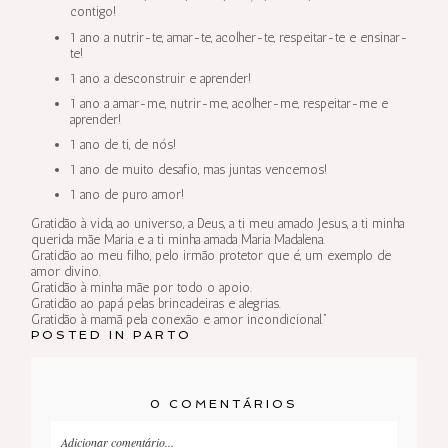
contigo!
1 ano a nutrir-te, amar-te, acolher-te, respeitar-te e ensinar-
te!
1 ano a desconstruir e aprender!
1 ano a amar-me, nutrir-me, acolher-me, respeitar-me e
aprender!
1 ano de ti, de nós!
1 ano de muito desafio, mas juntas vencemos!
1 ano de puro amor!
Gratidão à vida, ao universo, a Deus, a ti meu amado Jesus, a ti minha
querida mãe Maria e a ti minha amada Maria Madalena.
Gratidão ao meu filho, pelo irmão protetor que é, um exemplo de
amor divino.
Gratidão à minha mãe por todo o apoio.
Gratidão ao papá pelas brincadeiras e alegrias.
Gratidão à mamã pela conexão e amor incondicional.”
POSTED IN
PARTO
0 COMENTÁRIOS
Adicionar comentário...