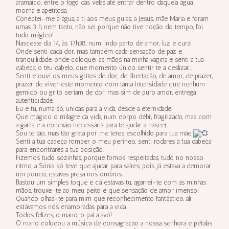
aramaico, entre o fogo das velas até entrar dentro daquela água
morna e apetitosa.
Conectei-me à água, a ti, aos meus guias, a Jesus, mãe Maria e foram
umas 3 h, nem tanto, não sei porque não tive noção do tempo, foi
tudo mágico!
Nasceste dia 14, às 17h38, num lindo parto de amor, luz e cura!
Onde senti cada dor, mas também cada sensação de paz e
tranquilidade, onde coloquei as mãos na minha vagina e senti a tua
cabeça, o teu cabelo, que momento único sentir te a deslizar…
Senti e ouvi os meus gritos de dor, de libertação, de amor, de prazer,
prazer de viver este momento com tanta intensidade que nenhum
gemido ou grito seriam de dor, mas sim de puro amor, entrega,
autenticidade.
Eu e tu, numa só, unidas para a vida, desde a eternidade.
Que mágico o milagre da vida, num corpo débil, fragilizado, mas com
a garra e a conexão necessária para te ajudar a nascer
Sou te tão, mas tão grata por me teres escolhido para tua mãe
Senti a tua cabeça romper o meu perineo, senti rodares a tua cabeça
para encontrares a tua posição.
Fizemos tudo sozinhas, porque fomos respeitadas, tudo no nosso
ritmo, a Sónia só teve que ajudar para saíres, pois já estava a demorar
um pouco, estavas presa nos ombros.
Bastou um simples toque e cá estavas tu, agarrei-te com as minhas
mãos, trouxe-te ao meu peito e que sensação de amor imenso!
Quando olhas-te para mim que reconhecimento fantástico, ali
estávamos nós enamoradas para a vida.
Todos felizes, o mano, o pai a avó!
O mano colocou a música de consagração a nossa senhora e pétalas