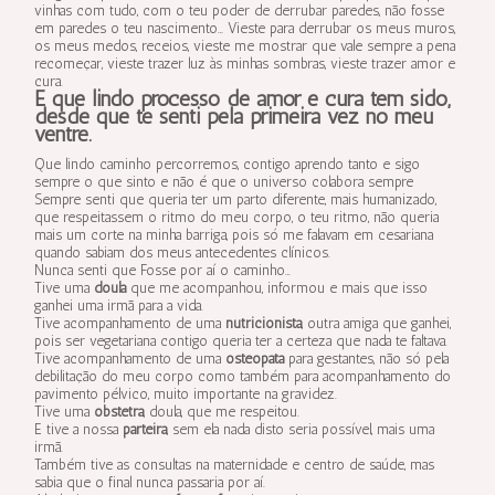
vinhas com tudo, com o teu poder de derrubar paredes, não fosse
em paredes o teu nascimento… Vieste para derrubar os meus muros,
os meus medos, receios, vieste me mostrar que vale sempre a pena
recomeçar, vieste trazer luz às minhas sombras, vieste trazer amor e
cura.
E que lindo processo de amor e cura tem sido,
desde que te senti pela primeira vez no meu
ventre.
Que lindo caminho percorremos, contigo aprendo tanto e sigo
sempre o que sinto e não é que o universo colabora sempre
Sempre senti que queria ter um parto diferente, mais humanizado,
que respeitassem o ritmo do meu corpo, o teu ritmo, não queria
mais um corte na minha barriga, pois só me falavam em cesariana
quando sabiam dos meus antecedentes clínicos.
Nunca senti que Fosse por aí o caminho…
Tive uma
doula
que me acompanhou, informou e mais que isso
ganhei uma irmã para a vida.
Tive acompanhamento de uma
nutricionista
, outra amiga que ganhei,
pois ser vegetariana contigo queria ter a certeza que nada te faltava.
Tive acompanhamento de uma
osteopata
para gestantes, não só pela
debilitação do meu corpo como também para acompanhamento do
pavimento pélvico, muito importante na gravidez.
Tive uma
obstetra
, doula, que me respeitou.
E tive a nossa
parteira
, sem ela nada disto seria possível, mais uma
irmã.
Também tive as consultas na maternidade e centro de saúde, mas
sabia que o final nunca passaria por aí.