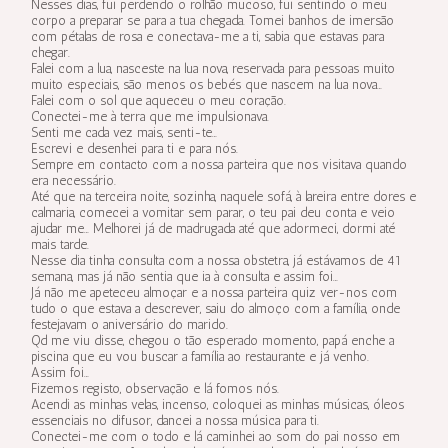
Nesses dias, fui perdendo o rolhão mucoso, fui sentindo o meu
corpo a preparar se para a tua chegada. Tomei banhos de imersão
com pétalas de rosa e conectava-me a ti, sabia que estavas para
chegar.
Falei com a lua, nasceste na lua nova, reservada para pessoas muito
muito especiais, são menos os bebés que nascem na lua nova…
Falei com o sol que aqueceu o meu coração.
Conectei-me à terra que me impulsionava.
Senti me cada vez mais, senti-te…
Escrevi e desenhei para ti e para nós.
Sempre em contacto com a nossa parteira que nos visitava quando
era necessário.
Até que na terceira noite, sozinha, naquele sofá, à lareira entre dores e
calmaria, comecei a vomitar sem parar, o teu pai deu conta e veio
ajudar me… Melhorei já de madrugada até que adormeci, dormi até
mais tarde.
Nesse dia tinha consulta com a nossa obstetra, já estávamos de 41
semana, mas já não sentia que ia à consulta e assim foi…
Já não me apeteceu almoçar e a nossa parteira quiz ver-nos com
tudo o que estava a descrever, saiu do almoço com a família, onde
festejavam o aniversário do marido.
Qd me viu disse, chegou o tão esperado momento, papá enche a
piscina que eu vou buscar a família ao restaurante e já venho.
Assim foi…
Fizemos registo, observação e lá fomos nós.
Acendi as minhas velas, incenso, coloquei as minhas músicas, óleos
essenciais no difusor, dancei a nossa música para ti.
Conectei-me com o todo e lá caminhei ao som do pai nosso em