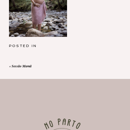
POSTED IN
«
Sessão Mamã