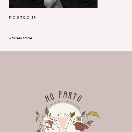
POSTED IN
«
Sessão Mamã