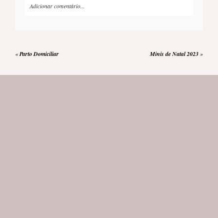
Adicionar comentário...
O seu e-mail
nunca
publicado ou compartilhado. Os campos
obrigatórios estão marcados *
«
Parto Domiciliar
Minis de Natal 2023
»
COMENTAR