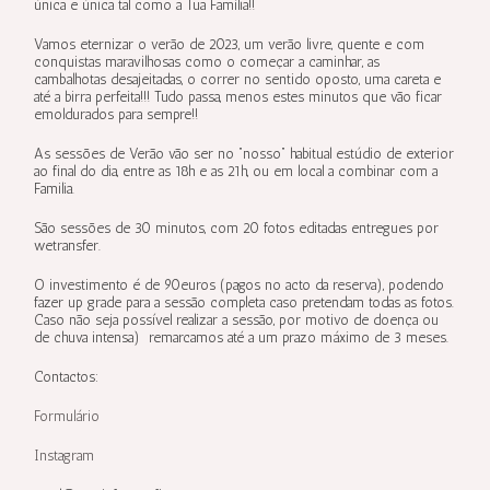
única e única tal como a Tua Família!!
Vamos eternizar o verão de 2023, um verão livre, quente e com
conquistas maravilhosas como o começar a caminhar, as
cambalhotas desajeitadas, o correr no sentido oposto, uma careta e
até a birra perfeita!!! Tudo passa, menos estes minutos que vão ficar
emoldurados para sempre!!
As sessões de Verão vão ser no “nosso” habitual estúdio de exterior
ao final do dia, entre as 18h e as 21h, ou em local a combinar com a
Familia.
São sessões de 30 minutos, com 20 fotos editadas entregues por
wetransfer.
O investimento é de 90euros (pagos no acto da reserva), podendo
fazer up grade para a sessão completa caso pretendam todas as fotos.
Caso não seja possível realizar a sessão, por motivo de doença ou
de chuva intensa) remarcamos até a um prazo máximo de 3 meses.
Contactos:
Formulário
Instagram